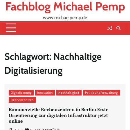
Fachblog Michael Pemp
Skip
to
content
www.michaelpemp.de
Schlagwort:
Nachhaltige
Digitalisierung
Digitalisierung
Innovation
Nachhaltigkeit
Politik und Verwaltung
Rechenzentren
Kommerzielle Rechenzentren in Berlin: Erste
Orientierung zur digitalen Infrastruktur jetzt
online