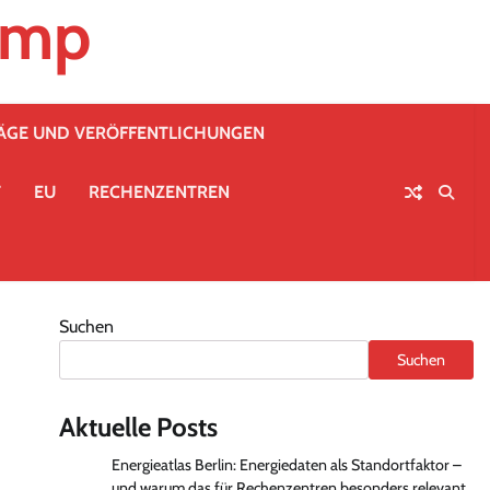
emp
RÄGE UND VERÖFFENTLICHUNGEN
T
EU
RECHENZENTREN
Suchen
Suchen
Aktuelle Posts
Energieatlas Berlin: Energiedaten als Standortfaktor –
und warum das für Rechenzentren besonders relevant