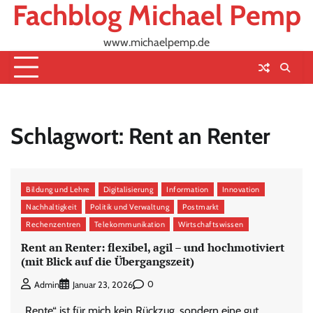
Fachblog Michael Pemp
Skip
to
content
www.michaelpemp.de
Schlagwort:
Rent an Renter
Bildung und Lehre
Digitalisierung
Information
Innovation
Nachhaltigkeit
Politik und Verwaltung
Postmarkt
Rechenzentren
Telekommunikation
Wirtschaftswissen
Rent an Renter: flexibel, agil – und hochmotiviert
(mit Blick auf die Übergangszeit)
0
Admin
Januar 23, 2026
„Rente“ ist für mich kein Rückzug, sondern eine gut