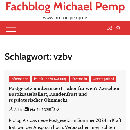
Fachblog Michael Pemp
Skip
to
content
www.michaelpemp.de
Schlagwort:
vzbv
Information
Politik und Verwaltung
Postmarkt
Uncategorized
Postgesetz modernisiert – aber für wen? Zwischen
Bürokratieballast, Kundenfrust und
regulatorischer Ohnmacht
0
Admin
Mai 21, 2025
Prolog Als das neue Postgesetz im Sommer 2024 in Kraft
trat, war der Anspruch hoch: Verbraucher:innen sollten