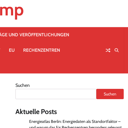
emp
RÄGE UND VERÖFFENTLICHUNGEN
T
EU
RECHENZENTREN
Suchen
Suchen
Aktuelle Posts
Energieatlas Berlin: Energiedaten als Standortfaktor –
und warum das für Rechenzentren besonders relevant