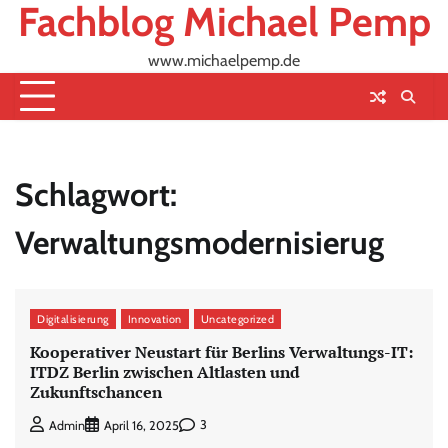
Fachblog Michael Pemp
Skip
to
content
www.michaelpemp.de
Schlagwort:
Verwaltungsmodernisierug
Digitalisierung
Innovation
Uncategorized
Kooperativer Neustart für Berlins Verwaltungs-IT:
ITDZ Berlin zwischen Altlasten und
Zukunftschancen
3
Admin
April 16, 2025