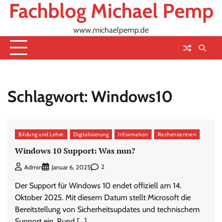
Fachblog Michael Pemp
Skip
to
content
www.michaelpemp.de
Schlagwort:
Windows10
Bildung und Lehre
Digitalisierung
Information
Rechenzentren
Windows 10 Support: Was nun?
2
Admin
Januar 6, 2025
Der Support für Windows 10 endet offiziell am 14.
Oktober 2025. Mit diesem Datum stellt Microsoft die
Bereitstellung von Sicherheitsupdates und technischem
Support ein. Rund […]